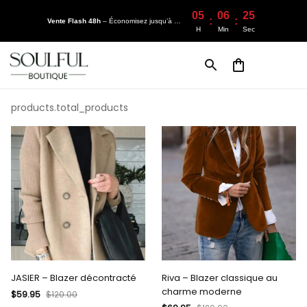
05
06
25
:
:
Vente Flash 48h
– Économisez jusqu’à 50% !
H
Min
Sec
products.total_products
JASIER – Blazer décontracté
Riva – Blazer classique au
charme moderne
$59.95
$120.00