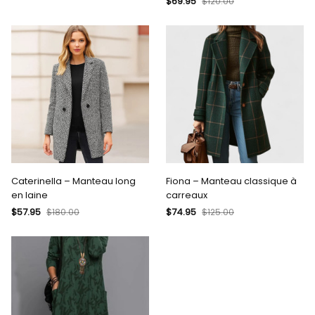
$69.95
$120.00
Caterinella – Manteau long
Fiona – Manteau classique à
en laine
carreaux
$57.95
$74.95
$180.00
$125.00